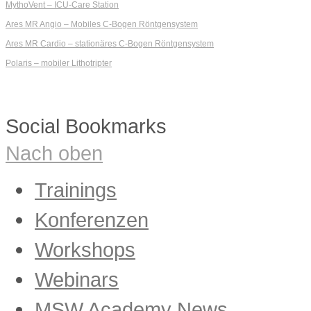
MythoVent – ICU-Care Station
Ares MR Angio – Mobiles C-Bogen Röntgensystem
Ares MR Cardio – stationäres C-Bogen Röntgensystem
Polaris – mobiler Lithotripter
Social Bookmarks
Nach oben
Trainings
Marketing- und Verkaufstrainings
Konferenzen
Applikationstrainings
Servicetrainings
Workshops
Webinars
MSW Academy News