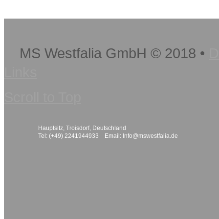
MS Westfalia GmbH
©
2018
•
D
Links
Scroll to Top
Hauptsitz, Troisdorf, Deutschland
Tel: (+49) 2241944933 Email:
Info@mswestfalia.de