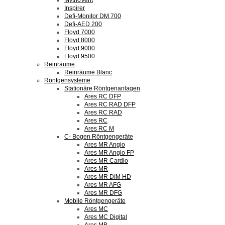
MythoVent
Inspirer
Defi-Monitor DM 700
Defi-AED 200
Floyd 7000
Floyd 8000
Floyd 9000
Floyd 9500
Reinräume
Reinräume Blanc
Röntgensysteme
Stationäre Röntgenanlagen
Ares RC DFP
Ares RC RAD DFP
Ares RC RAD
Ares RC
Ares RC M
C- Bogen Röntgengeräte
Ares MR Angio
Ares MR Angio FP
Ares MR Cardio
Ares MR
Ares MR DIM HD
Ares MR AFG
Ares MR DFG
Mobile Röntgengeräte
Ares MC
Ares MC Digital