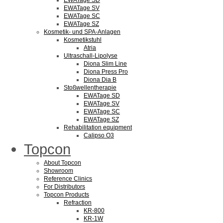
EWATage SD
EWATage SV
EWATage SC
EWATage SZ
Kosmetik- und SPA-Anlagen
Kosmetikstuhl
Atria
Ultraschall-Lipolyse
Diona Slim Line
Diona Press Pro
Diona Dia B
Stoßwellentherapie
EWATage SD
EWATage SV
EWATage SC
EWATage SZ
Rehabilitation equipment
Calipso O3
Topcon
About Topcon
Showroom
Reference Clinics
For Distributors
Topcon Products
Refraction
KR-800
KR-1W