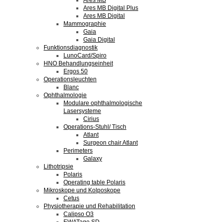
Ares MB
Ares MB Digital Plus
Ares MB Digital
Mammographie
Gaia
Gaia Digital
Funktionsdiagnostik
LunoCard/Spiro
HNO Behandlungseinheit
Ergos 50
Operationsleuchten
Blanc
Ophthalmologie
Modulare ophthalmologische
Lasersysteme
Cirius
Operations-Stuhl/ Tisch
Atlant
Surgeon chair Atlant
Perimeters
Galaxy
Lithotripsie
Polaris
Operating table Polaris
Mikroskope und Kolposkope
Cetus
Physiotherapie und Rehabilitation
Calipso O3