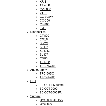
KR-1
TRK-1P
CV-5000
VT-10
CC-90SW
CC-100
CL-300
LM-8
Diagnostics
CT-800
CT-1P
SL-2G
SL-D2
SL-D4Z
SL-D7
CT-80
TRK-1P
TRC-NW300
Angiography
TRC-50DX
TRC-NW8F
OCT
3D OCT-1 Maestro
3D OCT-2000
3D OCT-2000 FA
Surgery
OMS-800 OFFISS
OMS-800