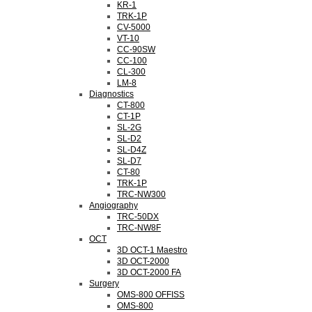
KR-1
TRK-1P
CV-5000
VT-10
CC-90SW
CC-100
CL-300
LM-8
Diagnostics
CT-800
CT-1P
SL-2G
SL-D2
SL-D4Z
SL-D7
CT-80
TRK-1P
TRC-NW300
Angiography
TRC-50DX
TRC-NW8F
OCT
3D OCT-1 Maestro
3D OCT-2000
3D OCT-2000 FA
Surgery
OMS-800 OFFISS
OMS-800