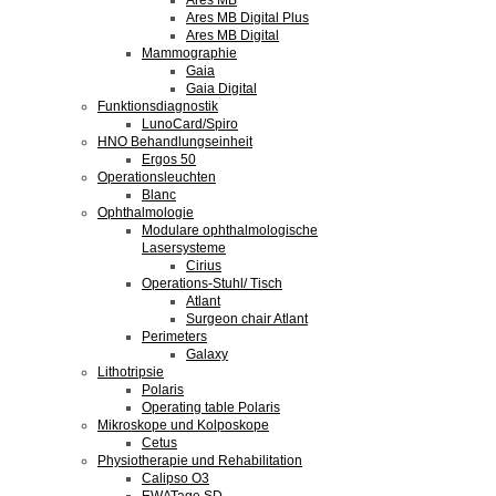
Ares MB
Ares MB Digital Plus
Ares MB Digital
Mammographie
Gaia
Gaia Digital
Funktionsdiagnostik
LunoCard/Spiro
HNO Behandlungseinheit
Ergos 50
Operationsleuchten
Blanc
Ophthalmologie
Modulare ophthalmologische
Lasersysteme
Cirius
Operations-Stuhl/ Tisch
Atlant
Surgeon chair Atlant
Perimeters
Galaxy
Lithotripsie
Polaris
Operating table Polaris
Mikroskope und Kolposkope
Cetus
Physiotherapie und Rehabilitation
Calipso O3