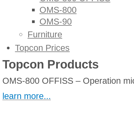
OMS-800
OMS-90
Furniture
IS-600N
Topcon Prices
IS-600III
Topcon Products
OMS-800 OFFISS – Operation mi
learn more...