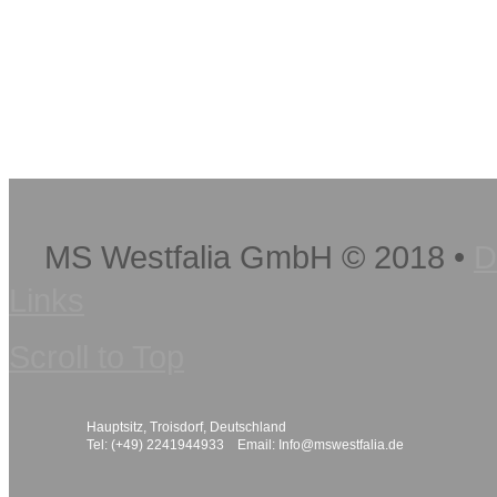
MS Westfalia GmbH
©
2018
•
D
Links
Scroll to Top
Hauptsitz, Troisdorf, Deutschland
Tel: (+49) 2241944933 Email:
Info@mswestfalia.de