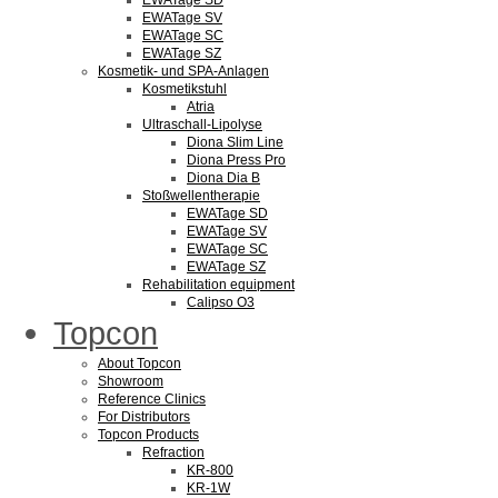
EWATage SD
EWATage SV
EWATage SC
EWATage SZ
Kosmetik- und SPA-Anlagen
Kosmetikstuhl
Atria
Ultraschall-Lipolyse
Diona Slim Line
Diona Press Pro
Diona Dia B
Stoßwellentherapie
EWATage SD
EWATage SV
EWATage SC
EWATage SZ
Rehabilitation equipment
Calipso O3
Topcon
About Topcon
Showroom
Reference Clinics
For Distributors
Topcon Products
Refraction
KR-800
KR-1W