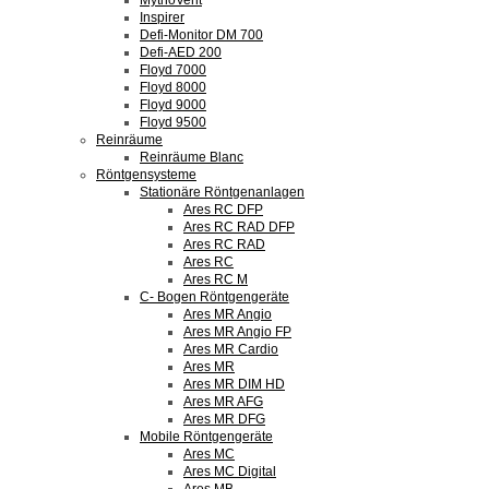
MythoVent
Inspirer
Defi-Monitor DM 700
Defi-AED 200
Floyd 7000
Floyd 8000
Floyd 9000
Floyd 9500
Reinräume
Reinräume Blanc
Röntgensysteme
Stationäre Röntgenanlagen
Ares RC DFP
Ares RC RAD DFP
Ares RC RAD
Ares RC
Ares RC M
C- Bogen Röntgengeräte
Ares MR Angio
Ares MR Angio FP
Ares MR Cardio
Ares MR
Ares MR DIM HD
Ares MR AFG
Ares MR DFG
Mobile Röntgengeräte
Ares MC
Ares MC Digital