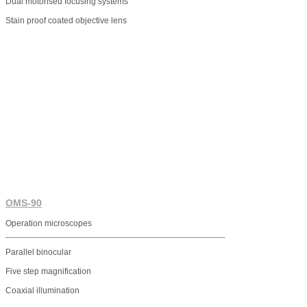
Dual motorised focusing systems
Stain proof coated objective lens
OMS-90
Operation microscopes
Parallel binocular
Five step magnification
Coaxial illumination