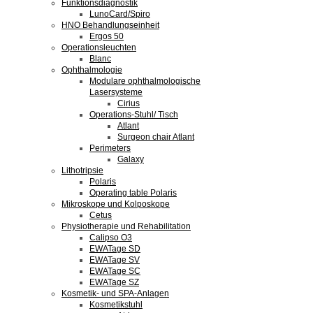
Funktionsdiagnostik
LunoCard/Spiro
HNO Behandlungseinheit
Ergos 50
Operationsleuchten
Blanc
Ophthalmologie
Modulare ophthalmologische
Lasersysteme
Cirius
Operations-Stuhl/ Tisch
Atlant
Surgeon chair Atlant
Perimeters
Galaxy
Lithotripsie
Polaris
Operating table Polaris
Mikroskope und Kolposkope
Cetus
Physiotherapie und Rehabilitation
Calipso O3
EWATage SD
EWATage SV
EWATage SC
EWATage SZ
Kosmetik- und SPA-Anlagen
Kosmetikstuhl