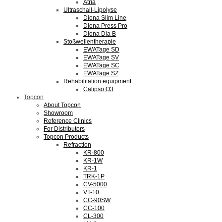
Atria
Ultraschall-Lipolyse
Diona Slim Line
Diona Press Pro
Diona Dia B
Stoßwellentherapie
EWATage SD
EWATage SV
EWATage SC
EWATage SZ
Rehabilitation equipment
Calipso O3
Topcon
About Topcon
Showroom
Reference Clinics
For Distributors
Topcon Products
Refraction
KR-800
KR-1W
KR-1
TRK-1P
CV-5000
VT-10
CC-90SW
CC-100
CL-300