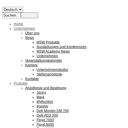
Home
Unternehmen
Über uns
News
MSW Produkte
Ausstellungen und Konferenzen
MSW Academy News
Unternehmen
Veranstaltungskalender
Karriere
Unternehmenskultur
Stellenangebote
Kontakte
Produkte
Anästhesie und Beatmung
Jenny
Maja
MythoVent
Inspirer
Defi-Monitor DM 700
Defi-AED 200
Floyd 7000
Floyd 8000