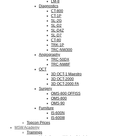
LM-8
Diagnostics
CT-800
CT-1P
SL-2G
SL-D2
SL-D4Z
SL-D7
CT-80
TRK-1P
TRC-NW300
Angiography
TRC-50DX
TRC-NW8F
OCT
3D OCT-1 Maestro
3D OCT-2000
3D OCT-2000 FA
Surgery
OMS-800 OFFISS
OMS-800
OMS-90
Furniture
IS-600N
IS-600III
Topcon Prices
MSW Academy
Trainings