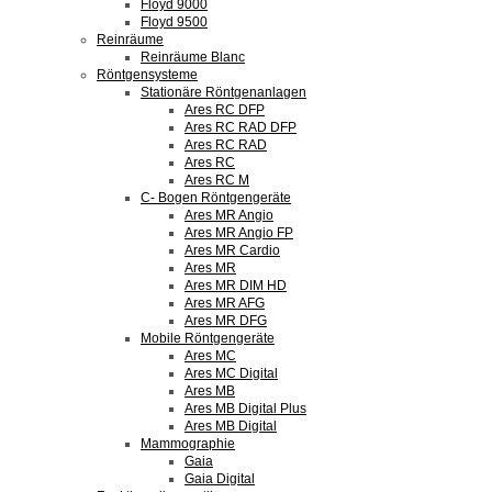
Floyd 9000
Floyd 9500
Reinräume
Reinräume Blanc
Röntgensysteme
Stationäre Röntgenanlagen
Ares RC DFP
Ares RC RAD DFP
Ares RC RAD
Ares RC
Ares RC M
C- Bogen Röntgengeräte
Ares MR Angio
Ares MR Angio FP
Ares MR Cardio
Ares MR
Ares MR DIM HD
Ares MR AFG
Ares MR DFG
Mobile Röntgengeräte
Ares MC
Ares MC Digital
Ares MB
Ares MB Digital Plus
Ares MB Digital
Mammographie
Gaia
Gaia Digital