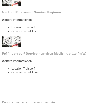
Medical Equipment Service Engineer
Weitere Informationen
Location
Troisdorf
Occupation
Full time
Prüfingenieur/ Serviceingenieur Medizingeräte (m/w)
Weitere Informationen
Location
Troisdorf
Occupation
Full time
Produktmanager Intensivmedizin