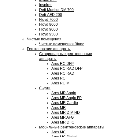
MythoVent
Inspirer
Defi-Monitor DM 700
Defi-AED 200
Floyd 7000
Floyd 8000
Floyd 9000
Floyd 9500
Чистые помещения
Чистые помещения Blanc
Рентгеновские аппараты
Стационарные рентгеновские
аппараты
Ares RC DFP
Ares RC RAD DFP
Ares RC RAD
Ares RC
Ares RC M
С-дуги
Ares MR Angio
Ares MR Angio FP
Ares MR Cardio
Ares MR
Ares MR DIM HD
Ares MR AFG
Ares MR DFG
Мобильные рентгеновские аппараты
Ares MC