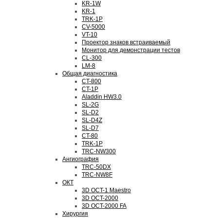
KR-1W
KR-1
TRK-1P
CV-5000
VT-10
Проектор знаков встраиваемый
Монитор для демонстрации тестов
CL-300
LM-8
Общая диагностика
CT-800
CT-1P
Aladdin HW3.0
SL-2G
SL-D2
SL-D4Z
SL-D7
CT-80
TRK-1P
TRC-NW300
Ангиография
TRC-50DX
TRC-NW8F
ОКТ
3D OCT-1 Maestro
3D OCT-2000
3D OCT-2000 FA
Хирургия