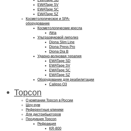
EWATage SD
EWATage SV
EWATage SC
EWATage SZ
Косметологическое и SPA-
оборудование
Косметологические кресла
Atria
Ультразвуковой липолиз
Diona Slim Line
Diona Press Pro
Diona Dia B
Ударно-волновая терапия
EWATage SD
EWATage SV
EWATage SC
EWATage SZ
Оборудование для реабилитации
Calipso O3
Topcon
О компании Topcon в России
Шоу-рум
Референтные клиники
Для дистрибьюторов
Продукция Topcon
Рефракция
KR-800