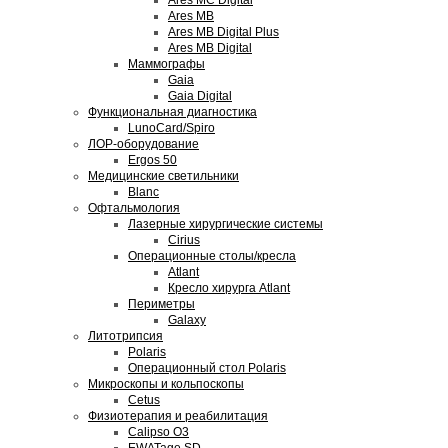
Ares MC Digital
Ares MB
Ares MB Digital Plus
Ares MB Digital
Маммографы
Gaia
Gaia Digital
Функциональная диагностика
LunoCard/Spiro
ЛОР-оборудование
Ergos 50
Медицинские светильники
Blanc
Офтальмология
Лазерные хирургические системы
Cirius
Операционные столы/кресла
Atlant
Кресло хирурга Atlant
Периметры
Galaxy
Литотрипсия
Polaris
Операционный стол Polaris
Микроскопы и кольпоскопы
Cetus
Физиотерапия и реабилитация
Calipso O3