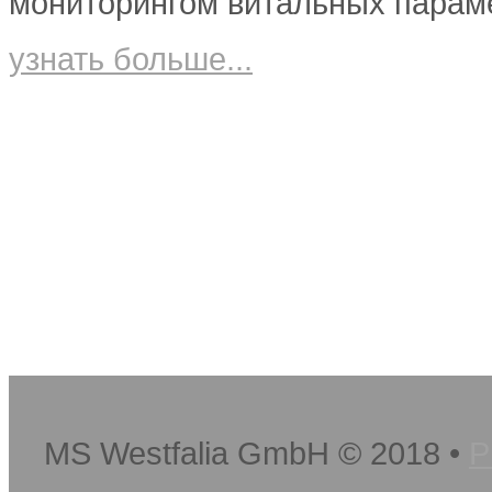
мониторингом витальных парам
узнать больше...
MS Westfalia GmbH
©
2018
•
P