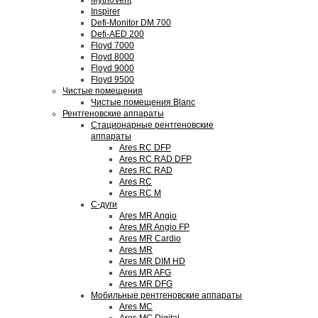
MythoVent
Inspirer
Defi-Monitor DM 700
Defi-AED 200
Floyd 7000
Floyd 8000
Floyd 9000
Floyd 9500
Чистые помещения
Чистые помещения Blanc
Рентгеновские аппараты
Стационарные рентгеновские
аппараты
Ares RC DFP
Ares RC RAD DFP
Ares RC RAD
Ares RC
Ares RC M
С-дуги
Ares MR Angio
Ares MR Angio FP
Ares MR Cardio
Ares MR
Ares MR DIM HD
Ares MR AFG
Ares MR DFG
Мобильные рентгеновские аппараты
Ares MC