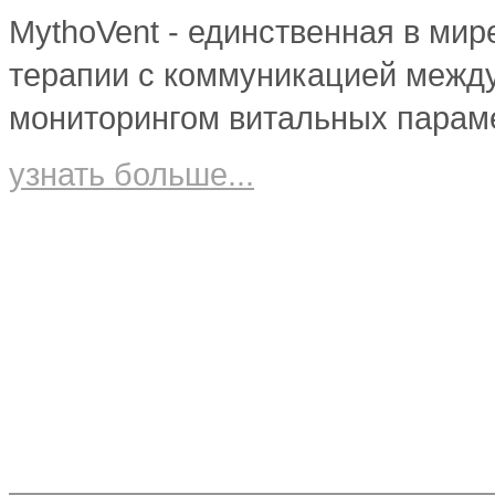
EWATage SD
Оборудование для реабилитации
Diona Dia B
MythoVent - единственная в мир
EWATage SV
Calipso O3
EWATage SC
EWATage SZ
терапии с коммуникацией межд
мониторингом витальных парам
узнать больше...