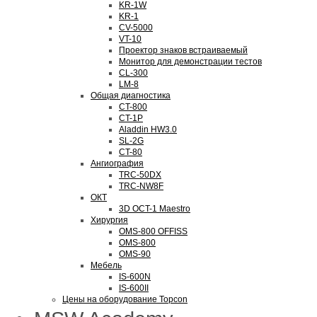
KR-1W
KR-1
CV-5000
VT-10
Проектор знаков встраиваемый
Монитор для демонстрации тестов
CL-300
LM-8
Общая диагностика
CT-800
CT-1P
Aladdin HW3.0
SL-2G
CT-80
Ангиография
TRC-50DX
TRC-NW8F
ОКТ
3D OCT-1 Maestro
Хирургия
OMS-800 OFFISS
OMS-800
OMS-90
Мебель
IS-600N
IS-600II
Цены на оборудование Topcon