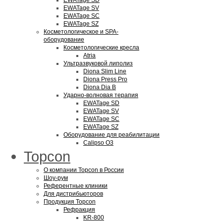
EWATage SD
EWATage SV
EWATage SC
EWATage SZ
Косметологическое и SPA-
оборудование
Косметологические кресла
Atria
Ультразвуковой липолиз
Diona Slim Line
Diona Press Pro
Diona Dia B
Ударно-волновая терапия
EWATage SD
EWATage SV
EWATage SC
EWATage SZ
Оборудование для реабилитации
Calipso O3
Topcon
О компании Topcon в России
Шоу-рум
Референтные клиники
Для дистрибьюторов
Продукция Topcon
Рефракция
KR-800