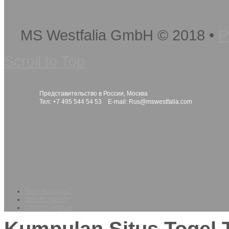
MS Westfalia GmbH
©
2018
•
P
Scroll to Top
Представительство в России, Москва
Тел: +7 495 544 54 53 E-mail:
Rus@mswestfalia.com
Забыли пароль?
Забили логин?
Создать аккаунт