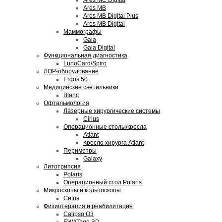
Ares MC Digital
Ares MB
Ares MB Digital Plus
Ares MB Digital
Маммографы
Gaia
Gaia Digital
Функциональная диагностика
LunoCard/Spiro
ЛОР-оборудование
Ergos 50
Медицинские светильники
Blanc
Офтальмология
Лазерные хирургические системы
Cirius
Операционные столы/кресла
Atlant
Кресло хирурга Atlant
Периметры
Galaxy
Литотрипсия
Polaris
Операционный стол Polaris
Микроскопы и кольпоскопы
Cetus
Физиотерапия и реабилитация
Calipso O3