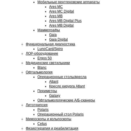
Мобильные рентгеновские аппараты
Ares MC
Ares MC Digital
Ares MB
Ares MB Digital Plus
Ares MB Digital
Маммографы
Gaia
Gaia Digital
Функциональная диагностика
LunoCard/Spiro
ЛОР-оборудование
Ergos 50
Медицинские светильники
Blanc
Офтальмология
Операционные столы/кресла
Atlant
Кресло хирурга Atlant
Периметры
Galaxy
Офтальмологические А/Б-сканеры
Литотрипсия
Polaris
Операционный стол Polaris
Микроскопы и кольпоскопы
Cetus
Физиотерапия и реабилитация