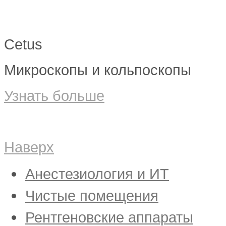
Cetus
Микроскопы и кольпоскопы
Узнать больше
Наверх
Анестезиология и ИТ
Jenny
Чистые помещения
Maja
MythoVent
Чистые помещения Blanc
Рентгеновские аппараты
Inspirer