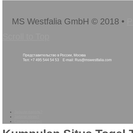
MS Westfalia GmbH
©
2018
•
P
Scroll to Top
Представительство в России, Москва
Тел: +7 495 544 54 53 E-mail:
Rus@mswestfalia.com
Забыли пароль?
Забили логин?
Создать аккаунт