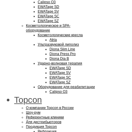
Calipso O3
EWATage SD
EWATage SV
EWATage SC
EWATage SZ
Косметологическое и SPA-
оборудование
Косметологические кресла
Atria
Ультразвуковой липолиз
Diona Slim Line
Diona Press Pro
Diona Dia B
Ударно-волновая терапия
EWATage SD
EWATage SV
EWATage SC
EWATage SZ
Оборудование для реабилитации
Calipso O3
Topcon
О компании Topcon в России
Шоу-рум
Референтные клиники
Для дистрибьюторов
Продукция Topcon
Рефракция