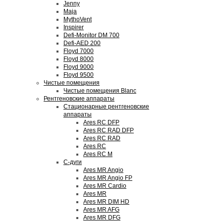
Jenny
Maja
MythoVent
Inspirer
Defi-Monitor DM 700
Defi-AED 200
Floyd 7000
Floyd 8000
Floyd 9000
Floyd 9500
Чистые помещения
Чистые помещения Blanc
Рентгеновские аппараты
Стационарные рентгеновские
аппараты
Ares RC DFP
Ares RC RAD DFP
Ares RC RAD
Ares RC
Ares RC M
С-дуги
Ares MR Angio
Ares MR Angio FP
Ares MR Cardio
Ares MR
Ares MR DIM HD
Ares MR AFG
Ares MR DFG