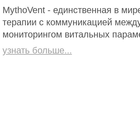
Diona Press Pro
EWATage SD
Оборудование для реабилитации
Diona Dia B
MythoVent - единственная в мир
EWATage SV
Calipso O3
EWATage SC
EWATage SZ
терапии с коммуникацией межд
мониторингом витальных парам
узнать больше...