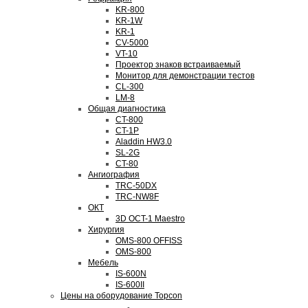
KR-800
KR-1W
KR-1
CV-5000
VT-10
Проектор знаков встраиваемый
Монитор для демонстрации тестов
CL-300
LM-8
Общая диагностика
CT-800
CT-1P
Aladdin HW3.0
SL-2G
CT-80
Ангиография
TRC-50DX
TRC-NW8F
ОКТ
3D OCT-1 Maestro
Хирургия
OMS-800 OFFISS
OMS-800
Мебель
IS-600N
IS-600II
Цены на оборудование Topcon