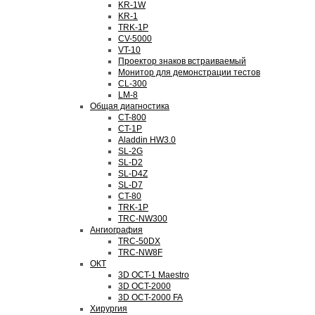
KR-1W
KR-1
TRK-1P
CV-5000
VT-10
Проектор знаков встраиваемый
Монитор для демонстрации тестов
CL-300
LM-8
Общая диагностика
CT-800
CT-1P
Aladdin HW3.0
SL-2G
SL-D2
SL-D4Z
SL-D7
CT-80
TRK-1P
TRC-NW300
Ангиография
TRC-50DX
TRC-NW8F
ОКТ
3D OCT-1 Maestro
3D OCT-2000
3D OCT-2000 FA
Хирургия