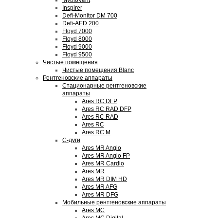
MythoVent
Inspirer
Defi-Monitor DM 700
Defi-AED 200
Floyd 7000
Floyd 8000
Floyd 9000
Floyd 9500
Чистые помещения
Чистые помещения Blanc
Рентгеновские аппараты
Стационарные рентгеновские
аппараты
Ares RC DFP
Ares RC RAD DFP
Ares RC RAD
Ares RC
Ares RC M
С-дуги
Ares MR Angio
Ares MR Angio FP
Ares MR Cardio
Ares MR
Ares MR DIM HD
Ares MR AFG
Ares MR DFG
Мобильные рентгеновские аппараты
Ares MC