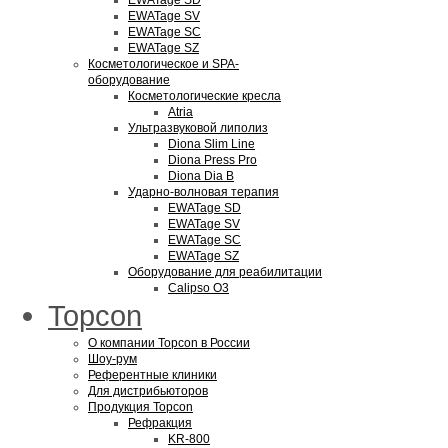
EWATage SD
EWATage SV
EWATage SC
EWATage SZ
Косметологическое и SPA-
оборудование
Косметологические кресла
Atria
Ультразвуковой липолиз
Diona Slim Line
Diona Press Pro
Diona Dia B
Ударно-волновая терапия
EWATage SD
EWATage SV
EWATage SC
EWATage SZ
Оборудование для реабилитации
Calipso O3
Topcon
О компании Topcon в России
Шоу-рум
Референтные клиники
Для дистрибьюторов
Продукция Topcon
Рефракция
KR-800