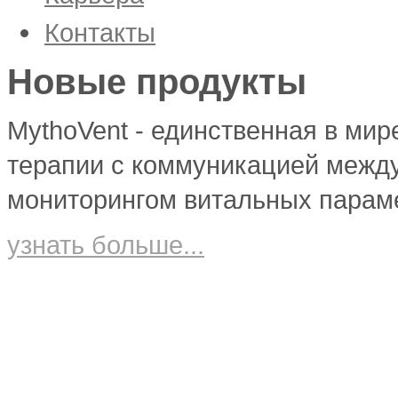
Корпоративная культура
Контакты
Вакансии
Новые продукты
MythoVent - единственная в мир
терапии с коммуникацией межд
мониторингом витальных парам
узнать больше...