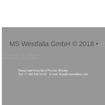
MS Westfalia GmbH
©
2018
•
P
Scroll to Top
Представительство в России, Москва
Тел: +7 495 544 54 53 E-mail:
Rus@mswestfalia.com