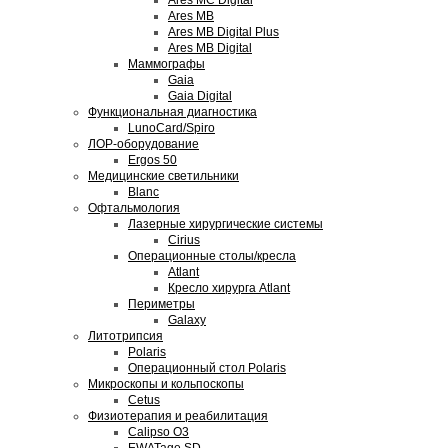
Ares MC Digital
Ares MB
Ares MB Digital Plus
Ares MB Digital
Маммографы
Gaia
Gaia Digital
Функциональная диагностика
LunoCard/Spiro
ЛОР-оборудование
Ergos 50
Медицинские светильники
Blanc
Офтальмология
Лазерные хирургические системы
Cirius
Операционные столы/кресла
Atlant
Кресло хирурга Atlant
Периметры
Galaxy
Литотрипсия
Polaris
Операционный стол Polaris
Микроскопы и кольпоскопы
Cetus
Физиотерапия и реабилитация
Calipso O3