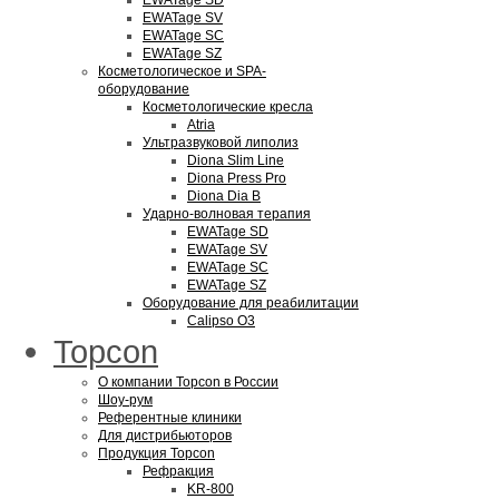
EWATage SD
EWATage SV
EWATage SC
EWATage SZ
Косметологическое и SPA-
оборудование
Косметологические кресла
Atria
Ультразвуковой липолиз
Diona Slim Line
Diona Press Pro
Diona Dia B
Ударно-волновая терапия
EWATage SD
EWATage SV
EWATage SC
EWATage SZ
Оборудование для реабилитации
Calipso O3
Topcon
О компании Topcon в России
Шоу-рум
Референтные клиники
Для дистрибьюторов
Продукция Topcon
Рефракция
KR-800