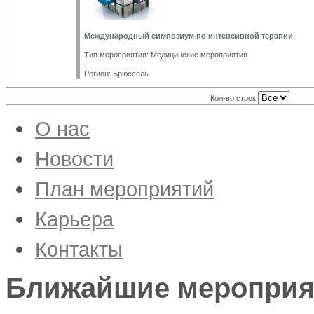
Международный симпозиум по интенсивной терапии
Тип мероприятия: Медицинские мероприятия
Регион: Брюссель
Кол-во строк:
О нас
Новости
Продукция
План мероприятий
Выставки и конференции
Новости MSW Academy
Карьера
Компания
Корпоративная культура
Контакты
Вакансии
Ближайшие мероприя