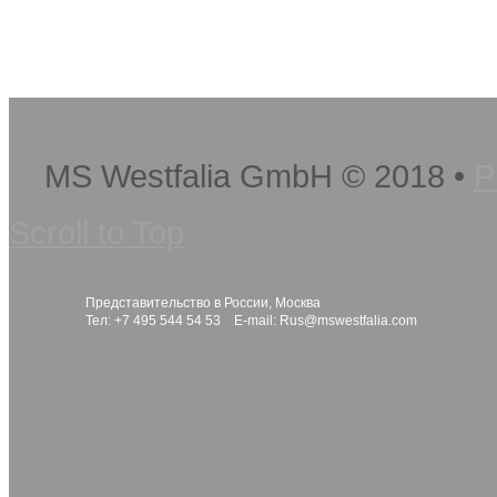
MS Westfalia GmbH
©
2018
•
P
Scroll to Top
Представительство в России, Москва
Тел: +7 495 544 54 53 E-mail:
Rus@mswestfalia.com