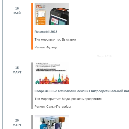
16
МАЙ
Rettmobil 2018
Тип мероприятия: Выставки
Регион: Фульда
Март 2018
15
МАРТ
Современные технологии лечения витреоретинальной па
Тип мероприятия: Медицинские мероприятия
Регион: Санкт-Петербург
20
МАРТ