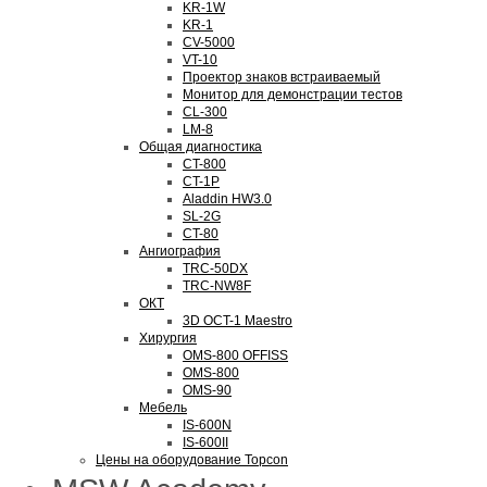
KR-1W
KR-1
CV-5000
VT-10
Проектор знаков встраиваемый
Монитор для демонстрации тестов
CL-300
LM-8
Общая диагностика
CT-800
CT-1P
Aladdin HW3.0
SL-2G
CT-80
Ангиография
TRC-50DX
TRC-NW8F
ОКТ
3D OCT-1 Maestro
Хирургия
OMS-800 OFFISS
OMS-800
OMS-90
Мебель
IS-600N
IS-600II
Цены на оборудование Topcon